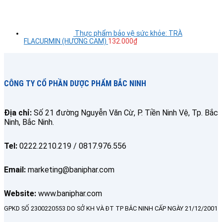
Thực phẩm bảo vệ sức khỏe: TRÀ
FLACURMIN (HƯƠNG CAM)
132.000
₫
CÔNG TY CỔ PHẦN DƯỢC PHẨM BẮC NINH
Địa chỉ:
Số 21 đường Nguyễn Văn Cừ, P. Tiền Ninh Vệ, Tp. Bắc
Ninh, Bắc Ninh.
Tel:
0222.2210.219 / 0817.976.556
Email:
marketing@baniphar.com
Website:
www.baniphar.com
GPKD SỐ 2300220553 DO SỞ KH VÀ ĐT TP BẮC NINH CẤP NGÀY 21/12/2001