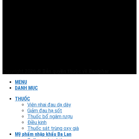
Copyright 2026 ©
Bản quyền thuộc về Baniphar
MENU
DANH MỤC
THUỐC
Viên nhai đau dạ dày
Giảm đau hạ sốt
Thuốc bổ ngâm rượu
Điều kinh
Thuốc sát trùng oxy già
Mỹ phẩm nhập khẩu Ba Lan