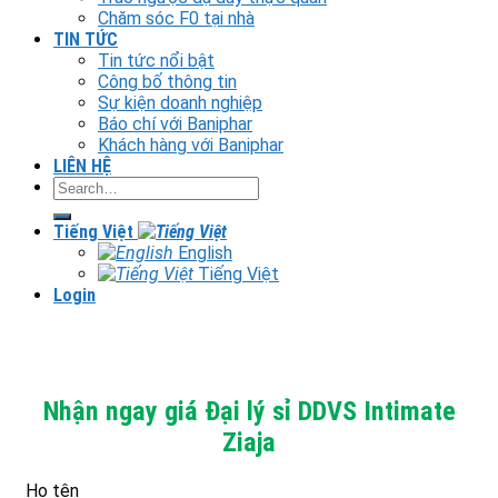
Chăm sóc F0 tại nhà
TIN TỨC
Tin tức nổi bật
Công bố thông tin
Sự kiện doanh nghiệp
Báo chí với Baniphar
Khách hàng với Baniphar
LIÊN HỆ
Search
for:
Tiếng Việt
English
Tiếng Việt
Login
Nhận ngay giá Đại lý sỉ DDVS Intimate
Ziaja
Họ tên