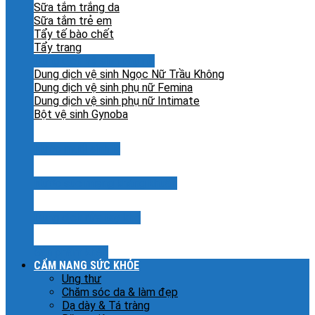
Sữa tắm trắng da
Sữa tắm trẻ em
Tẩy tế bào chết
Tẩy trang
Dung dịch vệ sinh phụ nữ
Dung dịch vệ sinh Ngọc Nữ Trầu Không
Dung dịch vệ sinh phụ nữ Femina
Dung dịch vệ sinh phụ nữ Intimate
Bột vệ sinh Gynoba
Nước muối sinh lý
Nước súc miệng kháng khuẩn
Dung dịch rửa tay khô
Sản phẩm khác
CẨM NANG SỨC KHỎE
Ung thư
Chăm sóc da & làm đẹp
Dạ dày & Tá tràng