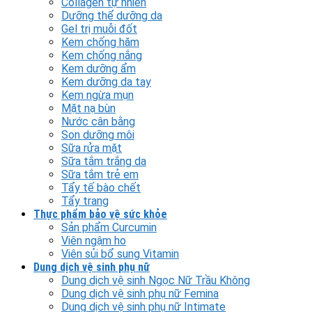
Collagen tự nhiên
Dưỡng thể dưỡng da
Gel trị muỗi đốt
Kem chống hăm
Kem chống nắng
Kem dưỡng ẩm
Kem dưỡng da tay
Kem ngừa mụn
Mặt nạ bùn
Nước cân bằng
Son dưỡng môi
Sữa rửa mặt
Sữa tắm trắng da
Sữa tắm trẻ em
Tẩy tế bào chết
Tẩy trang
Thực phẩm bảo vệ sức khỏe
Sản phẩm Curcumin
Viên ngậm ho
Viên sủi bổ sung Vitamin
Dung dịch vệ sinh phụ nữ
Dung dịch vệ sinh Ngọc Nữ Trầu Không
Dung dịch vệ sinh phụ nữ Femina
Dung dịch vệ sinh phụ nữ Intimate