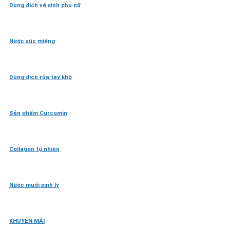
Dung dịch vệ sinh phụ nữ
Nước xúc miệng
Dung dịch rửa tay khô
Sản phẩm Curcumin
Collagen tự nhiên
Nước muối sinh lý
KHUYẾN MÃI