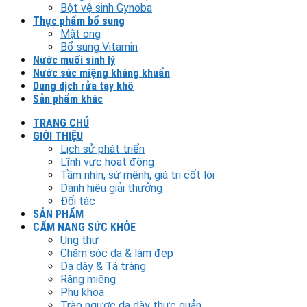
Bột vệ sinh Gynoba
Thực phẩm bổ sung
Mật ong
Bổ sung Vitamin
Nước muối sinh lý
Nước súc miệng kháng khuẩn
Dung dịch rửa tay khô
Sản phẩm khác
TRANG CHỦ
GIỚI THIỆU
Lịch sử phát triển
Lĩnh vực hoạt động
Tầm nhìn, sứ mệnh, giá trị cốt lõi
Danh hiệu giải thưởng
Đối tác
SẢN PHẨM
CẨM NANG SỨC KHỎE
Ung thư
Chăm sóc da & làm đẹp
Dạ dày & Tá tràng
Răng miệng
Phụ khoa
Trào ngược dạ dày thực quản