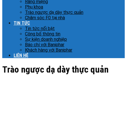
Răng miệng
Phụ khoa
Trào ngược dạ dày thực quản
Chăm sóc F0 tại nhà
TIN TỨC
Tin tức nổi bật
Công bố thông tin
Sự kiện doanh nghiệp
Báo chí với Baniphar
Khách hàng với Baniphar
LIÊN HỆ
Trào ngược dạ dày thực quản