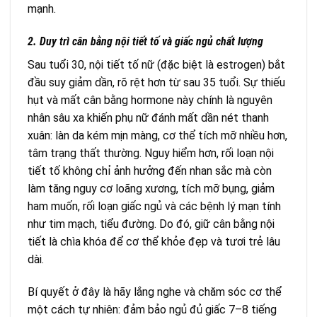
mạnh.
2. Duy trì cân bằng nội tiết tố và giấc ngủ chất lượng
Sau tuổi 30, nội tiết tố nữ (đặc biệt là estrogen) bắt
đầu suy giảm dần, rõ rệt hơn từ sau 35 tuổi. Sự thiếu
hụt và mất cân bằng hormone này chính là nguyên
nhân sâu xa khiến phụ nữ đánh mất dần nét thanh
xuân: làn da kém mịn màng, cơ thể tích mỡ nhiều hơn,
tâm trạng thất thường. Nguy hiểm hơn, rối loạn nội
tiết tố không chỉ ảnh hưởng đến nhan sắc mà còn
làm tăng nguy cơ loãng xương, tích mỡ bụng, giảm
ham muốn, rối loạn giấc ngủ và các bệnh lý mạn tính
như tim mạch, tiểu đường. Do đó, giữ cân bằng nội
tiết là chìa khóa để cơ thể khỏe đẹp và tươi trẻ lâu
dài.
Bí quyết ở đây là hãy lắng nghe và chăm sóc cơ thể
một cách tự nhiên: đảm bảo ngủ đủ giấc 7–8 tiếng