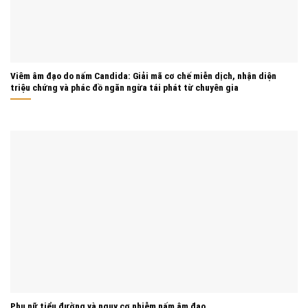
Viêm âm đạo do nấm Candida: Giải mã cơ chế miễn dịch, nhận diện
triệu chứng và phác đồ ngăn ngừa tái phát từ chuyên gia
Phụ nữ tiểu đường và nguy cơ nhiễm nấm âm đạo