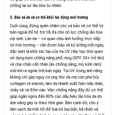
chống lại sự lão hóa tự nhiên.
5. Bảo vệ da và cơ thể khỏi tác động môi trường
Cuối cùng, đừng quên chăm sóc và bảo vệ cơ thể từ
bên ngoài để hỗ trợ tối đa cho nỗ lực chống lão hóa
nội sinh. Làn da – cơ quan chịu ảnh hưởng trực tiếp
từ môi trường – cần được bảo vệ kỹ lưỡng mỗi ngày,
đặc biệt là khỏi tác hại của tia UV. Hãy tạo thói quen
sử dụng kem chống nắng phổ rộng (SPF 30+ trở lên)
và che chắn cẩn thận (áo chống nắng, mũ, kính râm)
mỗi khi ra ngoài trời ban ngày. Tia UV trong ánh nắng
không chỉ gây nguy cơ ung thư da mà còn phá hủy
collagen và elastin, làm da nhanh xuất hiện nếp nhăn,
chảy xệ và đốm nâu. Việc chống nắng đầy đủ có thể
giúp ngăn ngừa đến 80% các dấu hiệu lão hóa da do
ánh nắng gây ra theo thời gian. Bên cạnh đó, chú ý
làm sạch da mỗi tối để loại bỏ bụi bẩn, bã nhờn và