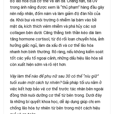
độ lão hóa của cơ thể và làn da. Chẳng hạn, tia UV
trong ánh nắng được xem là “thủ phạm” hàng đầu gây
nên nếp nhăn, đốm nám và làm giảm độ đàn hồi của
da. Khói bụi và môi trường ô nhiễm lại bám vào bề
mặt da, kích thích viêm nhiễm và phá hủy các sợi
collagen bên dưới. Căng thẳng tinh thần kéo dài làm
tăng hormone cortisol, từ đó rối loạn chuyển hóa, ảnh
hưởng giấc ngủ, làm da xấu đi và cơ thể lão hóa
nhanh hơn bình thường. Rõ ràng, nếu không kiểm soát
tốt các yếu tố ngoại cảnh, những dấu hiệu lão hóa sẽ
còn xuất hiện sớm và rõ rệt hơn.
Vậy làm thế nào để phụ nữ sau 30 có thể “níu giữ”
tuổi xuân một cách tự nhiên?
Giải pháp tối ưu nằm ở
việc kết hợp bảo vệ cơ thể trước tác nhân bên ngoài
đồng thời nuôi dưỡng cơ thể từ bên trong. Dưới đây
là những bí quyết khoa học, dễ áp dụng giúp chị em
chống lão hóa tự nhiên từ bên trong một cách hiệu