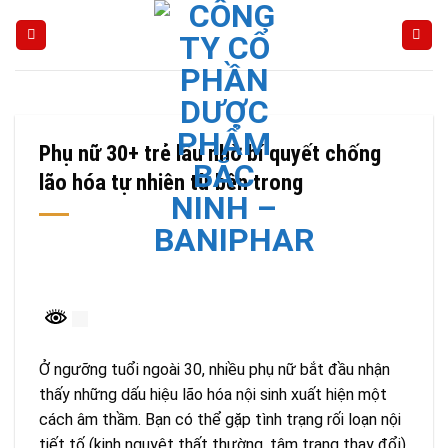
Skip
to
content
Phụ nữ 30+ trẻ lâu nhờ bí quyết chống
lão hóa tự nhiên từ bên trong
Ở ngưỡng tuổi ngoài 30, nhiều phụ nữ bắt đầu nhận
thấy những dấu hiệu lão hóa nội sinh xuất hiện một
cách âm thầm. Bạn có thể gặp tình trạng rối loạn nội
tiết tố (kinh nguyệt thất thường, tâm trạng thay đổi),