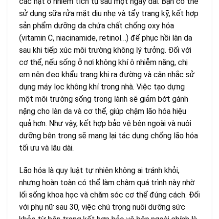
các hạt ô nhiễm tích tụ sau một ngày dài. Bạn có thể
sử dụng sữa rửa mặt dịu nhẹ và tẩy trang kỹ, kết hợp
sản phẩm dưỡng da chứa chất chống oxy hóa
(vitamin C, niacinamide, retinol…) để phục hồi làn da
sau khi tiếp xúc môi trường không lý tưởng. Đối với
cơ thể, nếu sống ở nơi không khí ô nhiễm nặng, chị
em nên đeo khẩu trang khi ra đường và cân nhắc sử
dụng máy lọc không khí trong nhà. Việc tạo dựng
một môi trường sống trong lành sẽ giảm bớt gánh
nặng cho làn da và cơ thể, giúp chậm lão hóa hiệu
quả hơn. Như vậy, kết hợp bảo vệ bên ngoài và nuôi
dưỡng bên trong sẽ mang lại tác dụng chống lão hóa
tối ưu và lâu dài.
Lão hóa là quy luật tự nhiên không ai tránh khỏi,
nhưng hoàn toàn có thể làm chậm quá trình này nhờ
lối sống khoa học và chăm sóc cơ thể đúng cách. Đối
với phụ nữ sau 30, việc chú trọng nuôi dưỡng sức