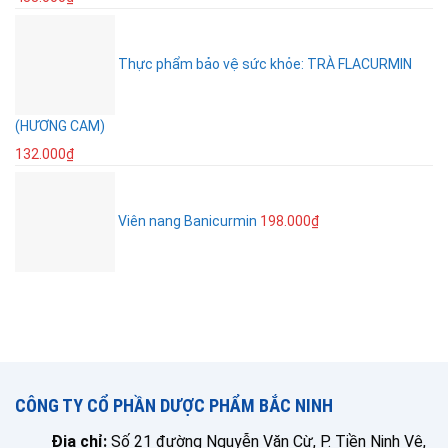
Thực phẩm bảo vệ sức khỏe: TRÀ FLACURMIN
(HƯƠNG CAM)
132.000
₫
Viên nang Banicurmin
198.000
₫
CÔNG TY CỔ PHẦN DƯỢC PHẨM BẮC NINH
Địa chỉ:
Số 21 đường Nguyễn Văn Cừ, P. Tiền Ninh Vệ,