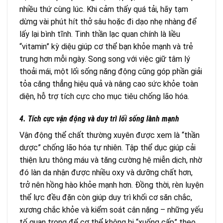
nhiều thứ cùng lúc. Khi cảm thấy quá tải, hãy tạm
dừng vài phút hít thở sâu hoặc đi dạo nhẹ nhàng để
lấy lại bình tĩnh. Tinh thần lạc quan chính là liều
“vitamin” kỳ diệu giúp cơ thể bạn khỏe mạnh và trẻ
trung hơn mỗi ngày. Song song với việc giữ tâm lý
thoải mái, một lối sống năng động cũng góp phần giải
tỏa căng thẳng hiệu quả và nâng cao sức khỏe toàn
diện, hỗ trợ tích cực cho mục tiêu chống lão hóa.
4. Tích cực vận động và duy trì lối sống lành mạnh
Vận động thể chất thường xuyên được xem là “thần
dược” chống lão hóa tự nhiên. Tập thể dục giúp cải
thiện lưu thông máu và tăng cường hệ miễn dịch, nhờ
đó làn da nhận được nhiều oxy và dưỡng chất hơn,
trở nên hồng hào khỏe mạnh hơn. Đồng thời, rèn luyện
thể lực đều đặn còn giúp duy trì khối cơ săn chắc,
xương chắc khỏe và kiểm soát cân nặng – những yếu
tố quan trọng để cơ thể không bị “xuống cấp” theo