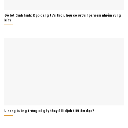
Đồ lót định hình: Đẹp dáng tức thời, liệu có rước họa viêm nhiễm vùng
kín?
U nang buồng trứng có gây thay đổi dịch tiết âm đạo?