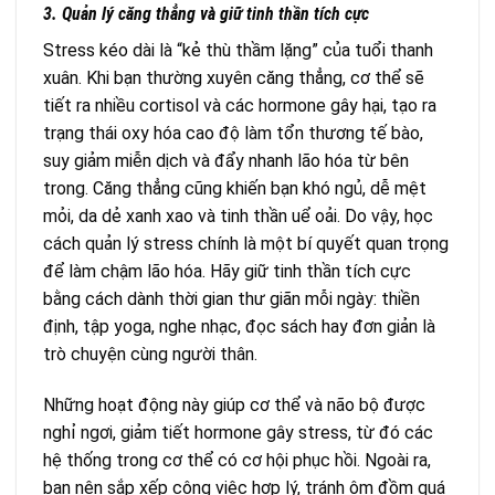
3. Quản lý căng thẳng và giữ tinh thần tích cực
Stress kéo dài là “kẻ thù thầm lặng” của tuổi thanh
xuân. Khi bạn thường xuyên căng thẳng, cơ thể sẽ
tiết ra nhiều cortisol và các hormone gây hại, tạo ra
trạng thái oxy hóa cao độ làm tổn thương tế bào,
suy giảm miễn dịch và đẩy nhanh lão hóa từ bên
trong. Căng thẳng cũng khiến bạn khó ngủ, dễ mệt
mỏi, da dẻ xanh xao và tinh thần uể oải. Do vậy, học
cách quản lý stress chính là một bí quyết quan trọng
để làm chậm lão hóa. Hãy giữ tinh thần tích cực
bằng cách dành thời gian thư giãn mỗi ngày: thiền
định, tập yoga, nghe nhạc, đọc sách hay đơn giản là
trò chuyện cùng người thân.
Những hoạt động này giúp cơ thể và não bộ được
nghỉ ngơi, giảm tiết hormone gây stress, từ đó các
hệ thống trong cơ thể có cơ hội phục hồi. Ngoài ra,
bạn nên sắp xếp công việc hợp lý, tránh ôm đồm quá