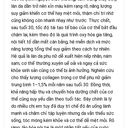
làn da dần trở nên xỉn màu kém rạng rỡ, năng lượng
suy giảm khiến cơ thể hay mệt mỏi, thậm chí trí nhớ
cũng không còn nhanh nhạy như trước. Thực chất,
sau tuổi 30, tốc độ tái tạo tế bào của cơ thể bắt đầu
chậm lại, kèm theo đó là quá trình oxy hóa gia tăng,
nội tiết tố dần mất cân bằng, hệ miễn dịch và mức
năng lượng tổng thể suy giảm theo cách tự nhiên.
Hệ quả là làn da phụ nữ dễ xuất hiện nếp nhăn, nám
sạm; cơ thể thường xuyên uể oải và ngay cả sức
khỏe sinh sản cũng có thể bị ảnh hưởng. Nghiên cứu
cho thấy lượng collagen trong cơ thể phụ nữ giảm
trung bình 1–1,5% mỗi năm sau tuổi 30. Đồng thời,
khả năng hấp thụ và chuyển hóa dưỡng chất của cơ
thể cũng suy yếu dần theo tuổi tác. Đây chính là lý
do nhiều chị em tuy đã duy trì chế độ ăn uống lành
mạnh và chăm chỉ tập luyện nhưng da vẫn thiếu sức
sống, tóc móng kém khỏe và cơ thể dễ mệt mỏi. Rõ
ràng, lão hóa nội tại là một phần tất yếu của cuộc