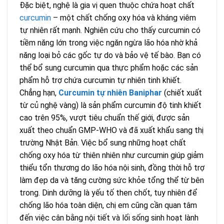
Đặc biệt, nghệ là gia vị quen thuộc chứa hoạt chất
curcumin
– một chất chống oxy hóa và kháng viêm
tự nhiên rất mạnh. Nghiên cứu cho thấy curcumin có
tiềm năng lớn trong việc ngăn ngừa lão hóa nhờ khả
năng loại bỏ các gốc tự do và bảo vệ tế bào. Bạn có
thể bổ sung curcumin qua thực phẩm hoặc các sản
phẩm hỗ trợ chứa curcumin tự nhiên tinh khiết.
Chẳng hạn,
Curcumin tự nhiên Baniphar
(chiết xuất
từ củ nghệ vàng) là sản phẩm curcumin độ tinh khiết
cao trên 95%, vượt tiêu chuẩn thế giới, được sản
xuất theo chuẩn GMP-WHO và đã xuất khẩu sang thị
trường Nhật Bản. Việc bổ sung những hoạt chất
chống oxy hóa từ thiên nhiên như curcumin giúp giảm
thiểu tổn thương do lão hóa nội sinh, đồng thời hỗ trợ
làm đẹp da và tăng cường sức khỏe tổng thể từ bên
trong. Dinh dưỡng là yếu tố then chốt, tuy nhiên để
chống lão hóa toàn diện, chị em cũng cần quan tâm
đến việc cân bằng nội tiết và lối sống sinh hoạt lành