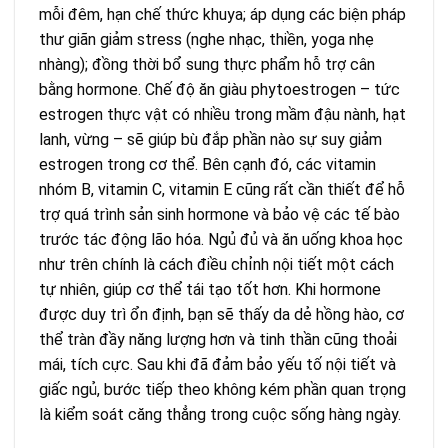
mỗi đêm, hạn chế thức khuya; áp dụng các biện pháp
thư giãn giảm stress (nghe nhạc, thiền, yoga nhẹ
nhàng); đồng thời bổ sung thực phẩm hỗ trợ cân
bằng hormone. Chế độ ăn giàu phytoestrogen – tức
estrogen thực vật có nhiều trong mầm đậu nành, hạt
lanh, vừng – sẽ giúp bù đắp phần nào sự suy giảm
estrogen trong cơ thể. Bên cạnh đó, các vitamin
nhóm B, vitamin C, vitamin E cũng rất cần thiết để hỗ
trợ quá trình sản sinh hormone và bảo vệ các tế bào
trước tác động lão hóa. Ngủ đủ và ăn uống khoa học
như trên chính là cách điều chỉnh nội tiết một cách
tự nhiên, giúp cơ thể tái tạo tốt hơn. Khi hormone
được duy trì ổn định, bạn sẽ thấy da dẻ hồng hào, cơ
thể tràn đầy năng lượng hơn và tinh thần cũng thoải
mái, tích cực. Sau khi đã đảm bảo yếu tố nội tiết và
giấc ngủ, bước tiếp theo không kém phần quan trọng
là kiểm soát căng thẳng trong cuộc sống hàng ngày.