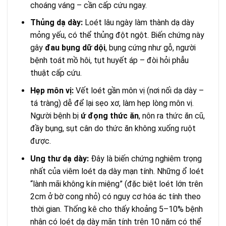
choáng váng – cần cấp cứu ngay.
Thủng dạ dày:
Loét lâu ngày làm thành dạ dày
mỏng yếu, có thể thủng đột ngột. Biến chứng này
gây
đau bụng dữ dội
, bụng cứng như gỗ, người
bệnh toát mồ hôi, tụt huyết áp – đòi hỏi phẫu
thuật cấp cứu.
Hẹp môn vị:
Vết loét gần môn vị (nơi nối dạ dày –
tá tràng) dễ để lại sẹo xơ, làm hẹp lòng môn vị.
Người bệnh bị
ứ đọng thức ăn
, nôn ra thức ăn cũ,
đầy bụng, sụt cân do thức ăn không xuống ruột
được.
Ung thư dạ dày:
Đây là biến chứng nghiêm trọng
nhất của viêm loét dạ dày mạn tính. Những ổ loét
“lành mãi không kín miệng” (đặc biệt loét lớn trên
2cm ở bờ cong nhỏ) có nguy cơ hóa ác tính theo
thời gian. Thống kê cho thấy khoảng 5–10% bệnh
nhân có loét dạ dày mãn tính trên 10 năm có thể