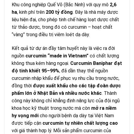
Khu công nghiệp Quế Võ (Bắc Ninh) với quy mô
2,6
ha
, kinh phí trên
200 tỷ đồng
. Đây là nhà máy dược
liệu hiện đại, cho phép tinh chế hàng loạt dược chất
từ thảo dược, trong đó có curcumin – hoạt chất
“vàng” trong điều trị viêm loét dạ dày.
Kết quả từ dự án đầy tâm huyết này là việc ra đời
nguồn
curcumin “made in Vietnam”
có chất lượng
không thua kém hàng ngoại.
Curcumin Baniphar đạt
độ tinh khiết 95–99%
, đã dần thay thế nguồn
curcumin nhập khẩu để phục vụ nhu cầu trong nước,
đồng thời
được xuất khẩu cho các tập đoàn dược
phẩm lớn ở Nhật Bản và nhiều nước khác
. Thành
công này không chỉ khẳng định năng lực của đội ngũ
khoa học kỹ thuật trong nước mà còn
mở ra niềm
hy vọng mới
cho người bệnh dạ dày tại Việt Nam
được tiếp cận
curcumin tự nhiên chất lượng cao
với giá thành hợp lý. Mỗi sản phẩm curcumin của