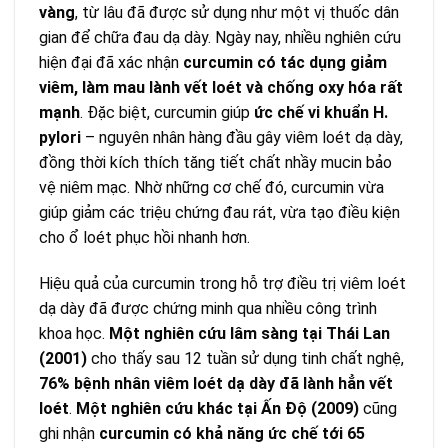
vàng
, từ lâu đã được sử dụng như một vị thuốc dân
gian để chữa đau dạ dày. Ngày nay, nhiều nghiên cứu
hiện đại đã xác nhận
curcumin có tác dụng giảm
viêm, làm mau lành vết loét và chống oxy hóa rất
mạnh
. Đặc biệt, curcumin giúp
ức chế vi khuẩn H.
pylori
– nguyên nhân hàng đầu gây viêm loét dạ dày,
đồng thời kích thích tăng tiết chất nhầy mucin bảo
vệ niêm mạc. Nhờ những cơ chế đó, curcumin vừa
giúp giảm các triệu chứng đau rát, vừa tạo điều kiện
cho ổ loét phục hồi nhanh hơn.
Hiệu quả của curcumin trong hỗ trợ điều trị viêm loét
dạ dày đã được chứng minh qua nhiều công trình
khoa học.
Một nghiên cứu lâm sàng tại Thái Lan
(2001)
cho thấy sau 12 tuần sử dụng tinh chất nghệ,
76% bệnh nhân viêm loét dạ dày đã lành hẳn vết
loét
.
Một nghiên cứu khác tại Ấn Độ (2009)
cũng
ghi nhận
curcumin có khả năng ức chế tới 65