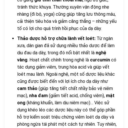
tránh thức khuya. Thường xuyên vận động nhẹ
nhàng (đi bộ, yoga) cũng giúp tăng lưu thông máu,
cải thiện tiêu hóa và giảm căng thẳng – những yếu
tố có lợi cho quá trình hồi phục của dạ dày.
Thảo dược hỗ trợ chữa lành vết loét:
Từ ngàn
xưa, dân gian đã sử dụng nhiều thảo dược để làm
dịu đau dạ dày, trong đó nổi bật nhất là
nghệ
vàng
. Hoạt chất chính trong nghệ là
curcumin
có
tác dụng giảm viêm, trung hòa acid và giúp vết
loét mau lành. Ngoài nghệ, một số dược liệu khác
cũng được biết đến với lợi ích cho dạ dày như
cam thảo
(giúp tăng tiết chất nhầy bảo vệ niêm
mạc),
nha đam
(giảm tiết acid, chống viêm),
mật
ong
(kháng khuẩn, làm dịu niêm mạc)… Việc sử
dụng khéo léo các dược liệu này có thể góp phần
hỗ trợ kiểm soát triệu chứng viêm loét dạ dày và
phòng ngừa tái phát một cách tự nhiên. Tuy nhiên,