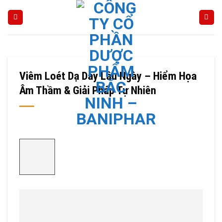
Skip
to
content
Viêm Loét Dạ Dày Lâu Ngày – Hiểm Họa
Âm Thầm & Giải Pháp Tự Nhiên