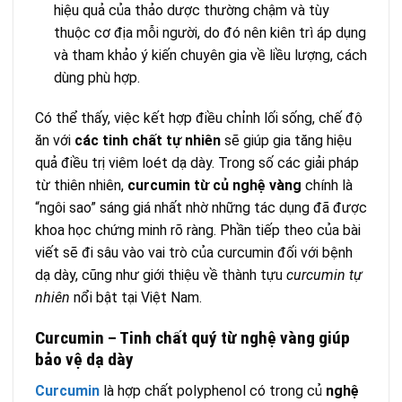
hiệu quả của thảo dược thường chậm và tùy
thuộc cơ địa mỗi người, do đó nên kiên trì áp dụng
và tham khảo ý kiến chuyên gia về liều lượng, cách
dùng phù hợp.
Có thể thấy, việc kết hợp điều chỉnh lối sống, chế độ
ăn với
các tinh chất tự nhiên
sẽ giúp gia tăng hiệu
quả điều trị viêm loét dạ dày. Trong số các giải pháp
từ thiên nhiên,
curcumin từ củ nghệ vàng
chính là
“ngôi sao” sáng giá nhất nhờ những tác dụng đã được
khoa học chứng minh rõ ràng. Phần tiếp theo của bài
viết sẽ đi sâu vào vai trò của curcumin đối với bệnh
dạ dày, cũng như giới thiệu về thành tựu
curcumin tự
nhiên
nổi bật tại Việt Nam.
Curcumin – Tinh chất quý từ nghệ vàng giúp
bảo vệ dạ dày
Curcumin
là hợp chất polyphenol có trong củ
nghệ