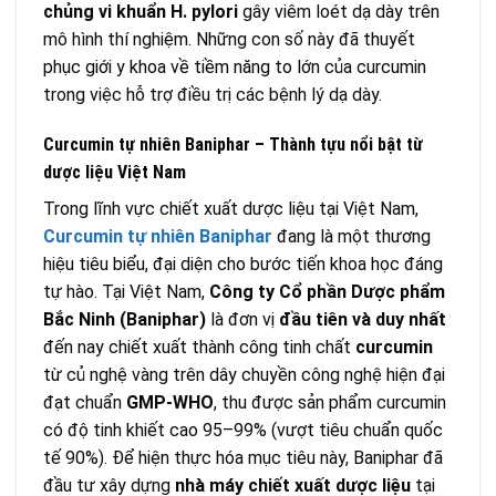
chủng vi khuẩn H. pylori
gây viêm loét dạ dày trên
mô hình thí nghiệm. Những con số này đã thuyết
phục giới y khoa về tiềm năng to lớn của curcumin
trong việc hỗ trợ điều trị các bệnh lý dạ dày.
Curcumin tự nhiên Baniphar – Thành tựu nổi bật từ
dược liệu Việt Nam
Trong lĩnh vực chiết xuất dược liệu tại Việt Nam,
Curcumin tự nhiên Baniphar
đang là một thương
hiệu tiêu biểu, đại diện cho bước tiến khoa học đáng
tự hào. Tại Việt Nam,
Công ty Cổ phần Dược phẩm
Bắc Ninh (Baniphar)
là đơn vị
đầu tiên và duy nhất
đến nay chiết xuất thành công tinh chất
curcumin
từ củ nghệ vàng trên dây chuyền công nghệ hiện đại
đạt chuẩn
GMP-WHO
, thu được sản phẩm curcumin
có độ tinh khiết cao 95–99% (vượt tiêu chuẩn quốc
tế 90%). Để hiện thực hóa mục tiêu này, Baniphar đã
đầu tư xây dựng
nhà máy chiết xuất dược liệu
tại