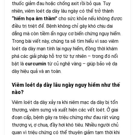
thuốc giảm đau hoặc chống axit rồi bỏ qua. Tuy
nhiên, viêm loét dạ dày lâu ngày có thể trở thành
“hiểm họa âm thầm”
cho sức khỏe nếu không được
điều trị triệt để. Bệnh không chỉ gây khó chịu dai
dẳng mà còn tiềm ẩn nguy cơ biến chứng nguy hiểm.
Trong bài viết này, chúng ta sẽ tìm hiểu vì sao viêm
loét dạ dày mạn tính lại nguy hiểm, đồng thời khám
phá các giải pháp hỗ trợ từ tự nhiên – trong đó nổi
bật là
curcumin
từ củ nghệ vàng – giúp bảo vệ dạ
dày hiệu quả và an toàn.
Viêm loét dạ dày lâu ngày nguy hiểm như thế
nào?
Viêm loét dạ dày xảy ra khi niêm mạc dạ dày bị tổn
thương, viêm sưng và xuất hiện các vết loét. Ở giai
đoạn cấp, bệnh gây ra triệu chứng như đau rát vùng
thượng vị, ợ chua, đầy hơi khó tiêu. Nhiều người chủ
quan vì triệu chứng có thể thuyên giảm tạm thời khi