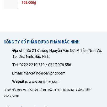
198.000
₫
CÔNG TY CỔ PHẦN DƯỢC PHẨM BẮC NINH
Địa chỉ:
Số 21 đường Nguyễn Văn Cừ, P. Tiền Ninh Vệ,
Tp. Bắc Ninh, Bắc Ninh.
Tel:
0222.2210.219 / 0817.976.556
Email:
marketing@baniphar.com
Website:
www.baniphar.com
GPKD SỐ 2300220553 DO SỞ KH VÀ ĐT TP BẮC NINH CẤP NGÀY
21/12/2001