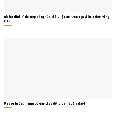
Đồ lót định hình: Đẹp dáng tức thời, liệu có rước họa viêm nhiễm vùng
kín?
U nang buồng trứng có gây thay đổi dịch tiết âm đạo?