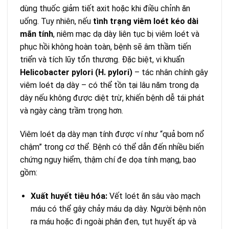
dùng thuốc giảm tiết axit hoặc khi điều chỉnh ăn
uống. Tuy nhiên, nếu
tình trạng viêm loét kéo dài
mãn tính
, niêm mạc dạ dày liên tục bị viêm loét và
phục hồi không hoàn toàn, bệnh sẽ âm thầm tiến
triển và tích lũy tổn thương. Đặc biệt, vi khuẩn
Helicobacter pylori (H. pylori)
– tác nhân chính gây
viêm loét dạ dày – có thể tồn tại lâu năm trong dạ
dày nếu không được diệt trừ, khiến bệnh dễ tái phát
và ngày càng trầm trọng hơn.
Viêm loét dạ dày mạn tính được ví như “quả bom nổ
chậm” trong cơ thể. Bệnh có thể dẫn đến nhiều biến
chứng nguy hiểm, thậm chí đe dọa tính mạng, bao
gồm:
Xuất huyết tiêu hóa:
Vết loét ăn sâu vào mạch
máu có thể gây chảy máu dạ dày. Người bệnh nôn
ra máu hoặc đi ngoài phân đen, tụt huyết áp và