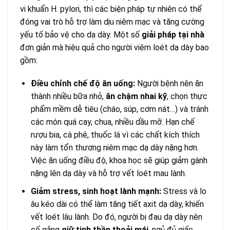
vi khuẩn H. pylori, thì các biện pháp tự nhiên có thể
đóng vai trò hỗ trợ làm dịu niêm mạc và tăng cường
yếu tố bảo vệ cho dạ dày. Một số
giải pháp tại nhà
đơn giản mà hiệu quả cho người viêm loét dạ dày bao
gồm:
Điều chỉnh chế độ ăn uống:
Người bệnh nên ăn
thành nhiều bữa nhỏ,
ăn chậm nhai kỹ
, chọn thực
phẩm mềm dễ tiêu (cháo, súp, cơm nát…) và tránh
các món quá cay, chua, nhiều dầu mỡ. Hạn chế
rượu bia, cà phê, thuốc lá vì các chất kích thích
này làm tổn thương niêm mạc dạ dày nặng hơn.
Việc ăn uống điều độ, khoa học sẽ giúp giảm gánh
nặng lên dạ dày và hỗ trợ vết loét mau lành.
Giảm stress, sinh hoạt lành mạnh:
Stress và lo
âu kéo dài có thể làm tăng tiết axit dạ dày, khiến
vết loét lâu lành. Do đó, người bị đau dạ dày nên
cố gắng
giữ tinh thần thoải mái
, ngủ đủ giấc,