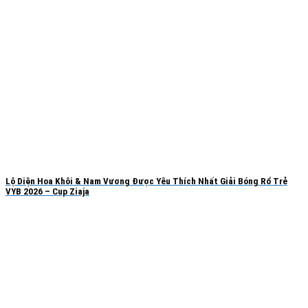
Lộ Diện Hoa Khôi & Nam Vương Được Yêu Thích Nhất Giải Bóng Rổ Trẻ
VYB 2026 – Cup Ziaja