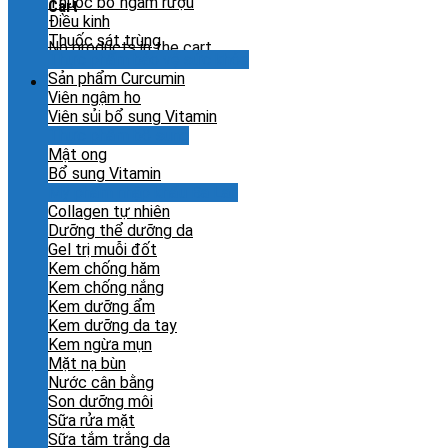
Thuốc bổ ngâm rượu
Cart
Điều kinh
Thuốc sát trùng
No products in the cart.
Thực phẩm bảo vệ sức khỏe
Sản phẩm Curcumin
Viên ngậm ho
Viên sủi bổ sung Vitamin
Thực phẩm bổ sung
Mật ong
Bổ sung Vitamin
Mỹ phẩm nhập khẩu Ba Lan
Collagen tự nhiên
Dưỡng thể dưỡng da
Gel trị muỗi đốt
Kem chống hăm
Kem chống nắng
Kem dưỡng ẩm
Kem dưỡng da tay
Kem ngừa mụn
Mặt nạ bùn
Nước cân bằng
Son dưỡng môi
Sữa rửa mặt
Sữa tắm trắng da