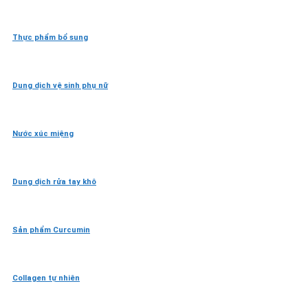
Thực phẩm bổ sung
Dung dịch vệ sinh phụ nữ
Nước xúc miệng
Dung dịch rửa tay khô
Sản phẩm Curcumin
Collagen tự nhiên