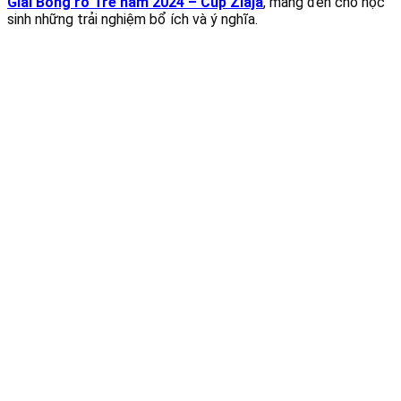
Giải Bóng rổ Trẻ năm 2024 – Cúp Ziaja
, mang đến cho học
sinh những trải nghiệm bổ ích và ý nghĩa.