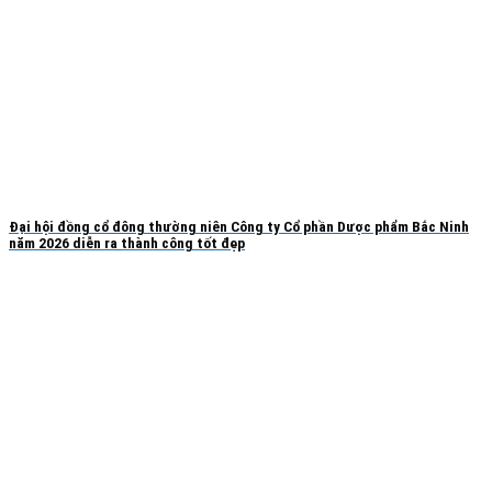
Đại hội đồng cổ đông thường niên Công ty Cổ phần Dược phẩm Bắc Ninh
năm 2026 diễn ra thành công tốt đẹp