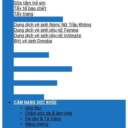
Sữa tắm trẻ em
Tẩy tế bào chết
Tẩy trang
Dung dịch vệ sinh phụ nữ
Dung dịch vệ sinh Ngọc Nữ Trầu Không
Dung dịch vệ sinh phụ nữ Femina
Dung dịch vệ sinh phụ nữ Intimate
Bột vệ sinh Gynoba
Nước muối sinh lý
Nước súc miệng kháng khuẩn
Dung dịch rửa tay khô
Sản phẩm khác
CẨM NANG SỨC KHỎE
Ung thư
Chăm sóc da & làm đẹp
Dạ dày & Tá tràng
Răng miệng