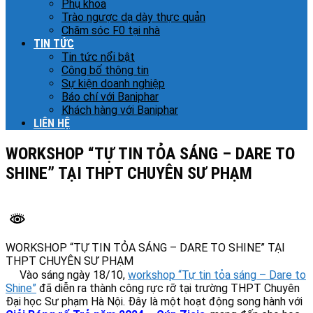
Phụ khoa
Trào ngược dạ dày thực quản
Chăm sóc F0 tại nhà
TIN TỨC
Tin tức nổi bật
Công bố thông tin
Sự kiện doanh nghiệp
Báo chí với Baniphar
Khách hàng với Baniphar
LIÊN HỆ
WORKSHOP “TỰ TIN TỎA SÁNG – DARE TO
SHINE” TẠI THPT CHUYÊN SƯ PHẠM
WORKSHOP “TỰ TIN TỎA SÁNG – DARE TO SHINE” TẠI
THPT CHUYÊN SƯ PHẠM
Vào sáng ngày 18/10,
workshop “Tự tin tỏa sáng – Dare to
Shine”
đã diễn ra thành công rực rỡ tại trường THPT Chuyên
Đại học Sư phạm Hà Nội. Đây là một hoạt động song hành với