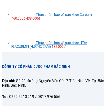
Thực phẩm bảo vệ sức khỏe Curcumin
460.000
₫
438.000
₫
Thực phẩm bảo vệ sức khỏe: TRÀ
FLACURMIN (HƯƠNG CAM)
132.000
₫
CÔNG TY CỔ PHẦN DƯỢC PHẨM BẮC NINH
Địa chỉ:
Số 21 đường Nguyễn Văn Cừ, P. Tiền Ninh Vệ, Tp. Bắc
Ninh, Bắc Ninh.
Tel:
0222.2210.219 / 0817.976.556