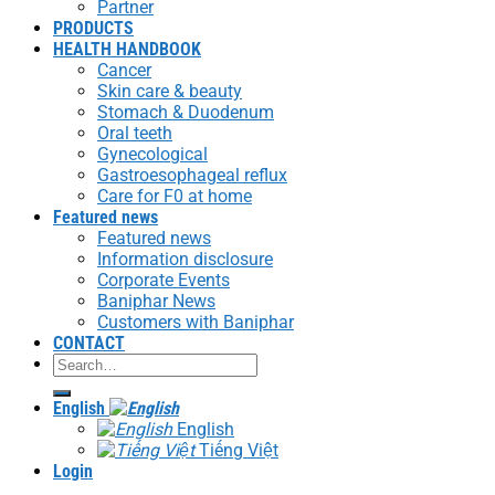
Partner
PRODUCTS
HEALTH HANDBOOK
Cancer
Skin care & beauty
Stomach & Duodenum
Oral teeth
Gynecological
Gastroesophageal reflux
Care for F0 at home
Featured news
Featured news
Information disclosure
Corporate Events
Baniphar News
Customers with Baniphar
CONTACT
Search
for:
English
English
Tiếng Việt
Login