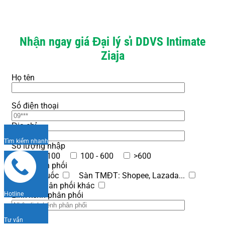
Nhận ngay giá Đại lý sỉ DDVS Intimate
Ziaja
Họ tên
Số điện thoại
Địa chỉ
Tìm kiếm nhanh
Số lượng nhập
50 - 100
100 - 600
>600
Kênh phân phối
Nhà Thuốc
Sàn TMĐT: Shopee, Lazada...
Kênh phân phối khác
Link kênh phân phối
Hotline
Tư vấn