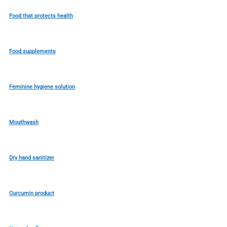
Food that protects health
Food supplements
Feminine hygiene solution
Mouthwash
Dry hand sanitizer
Curcumin product