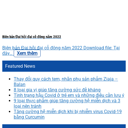
Biên bản Đại hội đại cổ đông năm 2022
Biên bản Đại hội đại cổ đông năm 2022 Download file: Tại
đây…
Xem thêm
Featured News
Thay đổi quy cách tem, nhãn phụ sản phẩm Ziaja –
Balan
8 loại gia vị giúp tăng cường sức đề kháng
Tình trạng hậu Covid ở trẻ em và những điều cần lưu ý
9 loại thực phẩm giúp tăng cường hệ miễn dịch và 3
loại nên tránh
Tăng cường hệ miễn dịch khi bị nhiễm virus Covid-19
bằng Curcumin