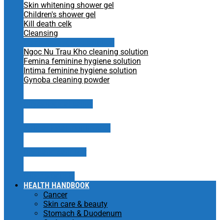
Skin whitening shower gel
Children's shower gel
Kill death celk
Cleansing
Feminine hygiene solution
Ngoc Nu Trau Kho cleaning solution
Femina feminine hygiene solution
Intima feminine hygiene solution
Gynoba cleaning powder
Physiological saline
Antibacterial mouthwash
Dry hand sanitizer
Other products
HEALTH HANDBOOK
Cancer
Skin care & beauty
Stomach & Duodenum