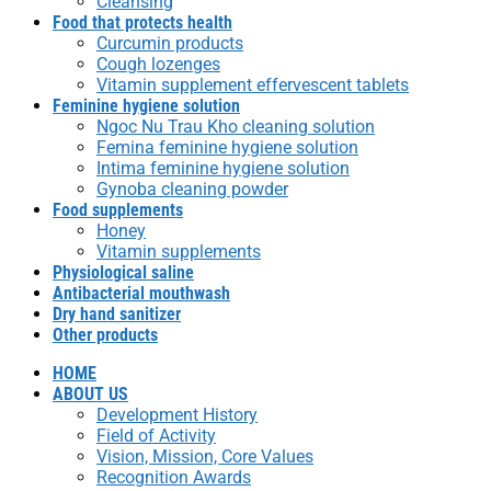
Cleansing
Food that protects health
Curcumin products
Cough lozenges
Vitamin supplement effervescent tablets
Feminine hygiene solution
Ngoc Nu Trau Kho cleaning solution
Femina feminine hygiene solution
Intima feminine hygiene solution
Gynoba cleaning powder
Food supplements
Honey
Vitamin supplements
Physiological saline
Antibacterial mouthwash
Dry hand sanitizer
Other products
HOME
ABOUT US
Development History
Field of Activity
Vision, Mission, Core Values
Recognition Awards