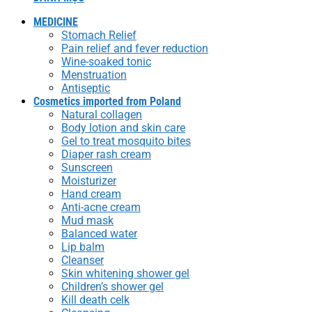
MEDICINE
Stomach Relief
Pain relief and fever reduction
Wine-soaked tonic
Menstruation
Antiseptic
Cosmetics imported from Poland
Natural collagen
Body lotion and skin care
Gel to treat mosquito bites
Diaper rash cream
Sunscreen
Moisturizer
Hand cream
Anti-acne cream
Mud mask
Balanced water
Lip balm
Cleanser
Skin whitening shower gel
Children’s shower gel
Kill death celk