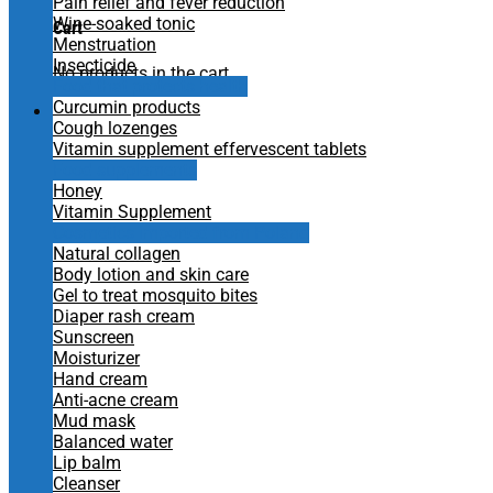
Pain relief and fever reduction
Wine-soaked tonic
Cart
Menstruation
Insecticide
No products in the cart.
Food that protects health
Curcumin products
Cough lozenges
Vitamin supplement effervescent tablets
Food supplements
Honey
Vitamin Supplement
Cosmetics imported from Poland
Natural collagen
Body lotion and skin care
Gel to treat mosquito bites
Diaper rash cream
Sunscreen
Moisturizer
Hand cream
Anti-acne cream
Mud mask
Balanced water
Lip balm
Cleanser