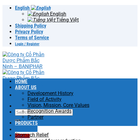
Skip
English
to
English
content
Tiếng Việt
Shipping Policy
Privacy Policy
Terms of Service
Login / Register
HOME
ABOUT US
Development History
Field of Activity
Vision, Mission, Core Values
Recognition Awards
Search
Partner
for:
PRODUCTS
MEDICINE
Stomach Relief
Cart /
0
₫