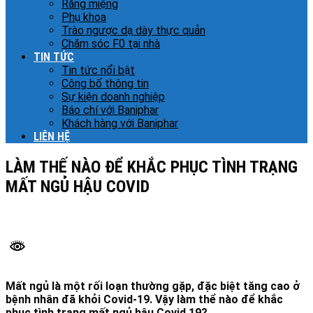
Răng miệng
Phụ khoa
Trào ngược dạ dày thực quản
Chăm sóc F0 tại nhà
TIN TỨC
Tin tức nổi bật
Công bố thông tin
Sự kiện doanh nghiệp
Báo chí với Baniphar
Khách hàng với Baniphar
LIÊN HỆ
LÀM THẾ NÀO ĐỂ KHẮC PHỤC TÌNH TRẠNG
MẤT NGỦ HẬU COVID
Mất ngủ là một rối loạn thường gặp, đặc biệt tăng cao ở
bệnh nhân đã khỏi Covid-19. Vậy làm thể nào để khắc
phục tình trạng mất ngủ hậu Covid 19?