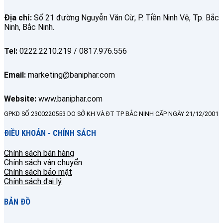
Địa chỉ:
Số 21 đường Nguyễn Văn Cừ, P. Tiền Ninh Vệ, Tp. Bắc
Ninh, Bắc Ninh.
Tel:
0222.2210.219 / 0817.976.556
Email:
marketing@baniphar.com
Website:
www.baniphar.com
GPKD SỐ 2300220553 DO SỞ KH VÀ ĐT TP BẮC NINH CẤP NGÀY 21/12/2001
ĐIỀU KHOẢN - CHÍNH SÁCH
Chính sách bán hàng
Chính sách vận chuyển
Chính sách bảo mật
Chính sách đại lý
BẢN ĐỒ