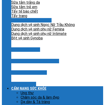
Sữa tắm trắng da
Sữa tắm trẻ em
Tẩy tế bào chết
Tẩy trang
Dung dịch vệ sinh phụ nữ
Dung dịch vệ sinh Ngọc Nữ Trầu Không
Dung dịch vệ sinh phụ nữ Femina
Dung dịch vệ sinh phụ nữ Intimate
Bột vệ sinh Gynoba
Nước muối sinh lý
Nước súc miệng kháng khuẩn
Dung dịch rửa tay khô
Sản phẩm khác
CẨM NANG SỨC KHỎE
Ung thư
Chăm sóc da & làm đẹp
Dạ dày & Tá tràng