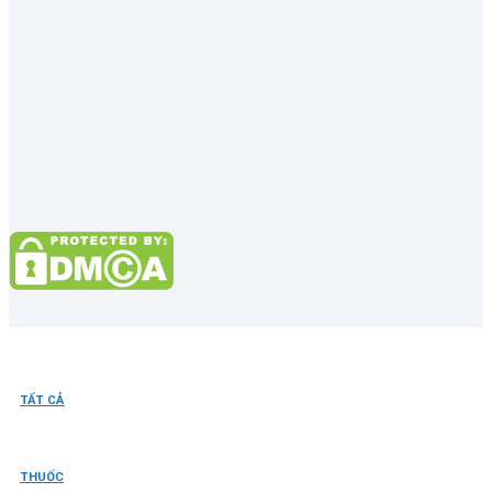
TẤT CẢ
THUỐC