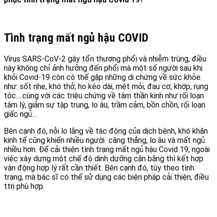
Tình trạng mất ngủ hậu COVID
Virus SARS-CoV-2 gây tổn thương phổi và nhiễm trùng, điều
này không chỉ ảnh hưởng đến phổi mà một số người sau khi
khỏi Covid-19 còn có thể gặp những di chứng về sức khỏe
như: sốt nhẹ, khó thở, ho kéo dài, mệt mỏi, đau cơ, khớp, rụng
tóc….cùng với các triệu chứng về tâm thần kinh như rối loạn
tâm lý, giảm sự tập trung, lo âu, trầm cảm, bồn chồn, rối loạn
giấc ngủ…
Bên cạnh đó, nỗi lo lắng về tác động của dịch bệnh, khó khăn
kinh tế cũng khiến nhiều người căng thẳng, lo âu và mất ngủ
nhiều hơn. Để cải thiện tình trạng mất ngủ hậu Covid 19, ngoài
việc xây dựng một chế độ dinh dưỡng cân bằng thì kết hợp
vận động hợp lý rất cần thiết. Bên cạnh đó, tùy theo tình
trạng, mà bác sĩ có thể sử dụng các biện pháp cải thiện, điều
ttrị phù hợp.