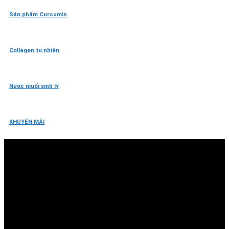
Sản phẩm Curcumin
Collagen tự nhiên
Nước muối sinh lý
KHUYẾN MÃI