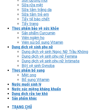
Son dưỡng môi
Sữa rửa mặt
Sữa tắm trắng da
Sữa tắm trẻ em
Tẩy tế bào chết
Tẩy trang
Thực phẩm bảo vệ sức khỏe
Sản phẩm Curcumin
Viên ngậm ho
Viên sủi bổ sung Vitamin
Dung dịch vệ sinh phụ nữ
Dung dịch vệ sinh Ngọc Nữ Trầu Không
Dung dịch vệ sinh phụ nữ Femina
Dung dịch vệ sinh phụ nữ Intimate
Bột vệ sinh Gynoba
Thực phẩm bổ sung
Mật ong
Bổ sung Vitamin
Nước muối sinh lý
Nước súc miệng kháng khuẩn
Dung dịch rửa tay khô
Sản phẩm khác
TRANG CHỦ