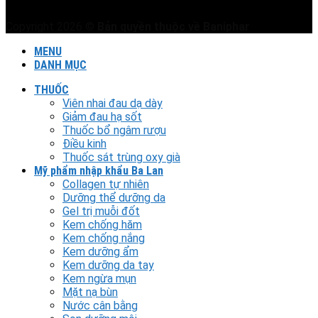
Copyright 2026 ©
Bản quyền thuộc về Baniphar
MENU
DANH MỤC
THUỐC
Viên nhai đau dạ dày
Giảm đau hạ sốt
Thuốc bổ ngâm rượu
Điều kinh
Thuốc sát trùng oxy già
Mỹ phẩm nhập khẩu Ba Lan
Collagen tự nhiên
Dưỡng thể dưỡng da
Gel trị muỗi đốt
Kem chống hăm
Kem chống nắng
Kem dưỡng ẩm
Kem dưỡng da tay
Kem ngừa mụn
Mặt nạ bùn
Nước cân bằng