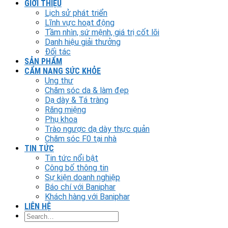
GIỚI THIỆU
Lịch sử phát triển
Lĩnh vực hoạt động
Tầm nhìn, sứ mệnh, giá trị cốt lõi
Danh hiệu giải thưởng
Đối tác
SẢN PHẨM
CẨM NANG SỨC KHỎE
Ung thư
Chăm sóc da & làm đẹp
Dạ dày & Tá tràng
Răng miệng
Phụ khoa
Trào ngược dạ dày thực quản
Chăm sóc F0 tại nhà
TIN TỨC
Tin tức nổi bật
Công bố thông tin
Sự kiện doanh nghiệp
Báo chí với Baniphar
Khách hàng với Baniphar
LIÊN HỆ
Search
for: