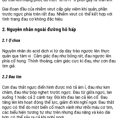
Giai đoạn đầu của nhiễm virut cấp gây viêm khí quản, phần
trước ngực phía trên rất đau. Nhiễm virut có thể kết hợp với
tình trạng đau cơ không đặc hiệu.
2. Nguyên nhân ngoài đường hô hấp
2.1 Ợ chua
Nguyên nhân do acid dịch vị từ dạ dày trào ngược lên thực
quản qua tâm vị . Cảm giác đau như bỏng rát, đau ngược lên
phía cổ họng. Thỉnh thoảng, cảm giác cực kì đau, như cơn đau
tim giả.
2.2 Đau tim
Cơn đau thắt ngực điển hình được mô tả âm ỉ, đau như kim
châm, đau như bóp nghẹt trước ngực. Đau từ giữa ngực, lan
xuống 1 hoặc cả 2 cánh tay. Đôi khi đau lan cả lên cổ. Đau
tăng lên khi hoạt động thể lực, giảm đi khi nghỉ ngơi. Đau thắt
ngực có thể do một biến cố mạch vành như nhồi máu cơ tim,
các biểu hiện tương tự như trên nhưng đau nặng và kéo dài
hơn; có thể xảy ra cả khi nghỉ ngơi.