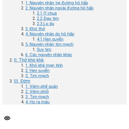
1. Nguyên nhân tại đường hô hấp
2. Nguyên nhân ngoài đường hô hấp
2.1 Ợ chua
2.2 Đau tim
2.3 Lo âu
3. Khó thở
4. Nguyên nhân do hô hấp
4.1 Hen suyễn
5. Nguyên nhân tim mạch
Suy tim
6. Các nguyên nhân khác
II. Thở khò khè
1. Khò khè mạn tính
2. Hen suyễn
3. Tim mạch
III. Đờm
1. Viêm phế quản
2. Viêm phổi
3. Tim mạch
4. Ho ra máu