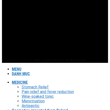
Copyright 2026 ©
Bản quyền thuộc về Baniphar
MENU
DANH MỤC
MEDICINE
Stomach Relief
Pain relief and fever reduction
Wine-soaked tonic
Menstruation
Antiseptic