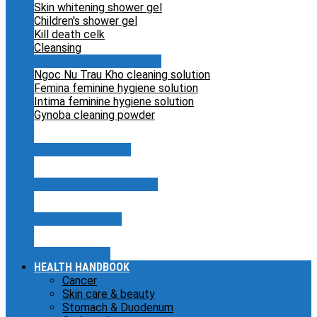
Skin whitening shower gel
Children's shower gel
Kill death celk
Cleansing
Feminine hygiene solution
Ngoc Nu Trau Kho cleaning solution
Femina feminine hygiene solution
Intima feminine hygiene solution
Gynoba cleaning powder
Physiological saline
Antibacterial mouthwash
Dry hand sanitizer
Other products
HEALTH HANDBOOK
Cancer
Skin care & beauty
Stomach & Duodenum