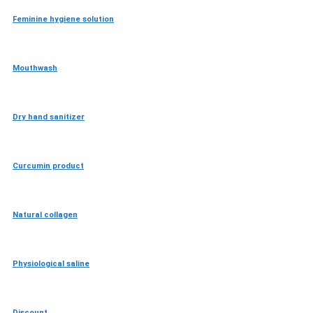
Feminine hygiene solution
Mouthwash
Dry hand sanitizer
Curcumin product
Natural collagen
Physiological saline
Discount