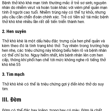
Bệnh thở khò khè mạn tính thường mắc ở trẻ sơ sinh; nguyên
nhân do nhiễm virut và hoàn toàn khác với viêm phế quản mạn
tính ở người cao tuổi. Nhiễm trùng này có thể tự khỏi, nhưng
yêu cầu cần chẩn đoán chính xác. Trẻ có tiền sử tái mắc bệnh
thở khò khè nhiều lần rất dễ tiến triển thành hen.
2. Hen suyễn
Thở khò khè là một dấu hiệu đặc trưng của hen phế quản và
kèm theo đó là tình trạng khó thở. Tuy nhiên trong trường hợp
hen nhẹ, các triệu chứng này không biểu hiện rõ và bệnh nhân
có thể chỉ bị ho. Nguy hiểm nhất, khi bệnh nhân lên cơn hen
cấp, thông khí phổi hạn chế tới mức không nghe rõ tiếng thở
khò khè.55
3. Tim mạch
Thở khò khè có thể là triệu chứng gợi ý đến khó thở do suy
tim.
III. Đờm
Đờm có thể đặc hay loãng, trong hay có màu. Đờm là chất