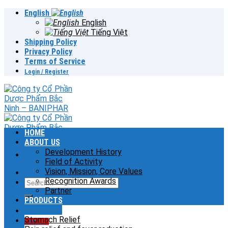
Skip
English
to
English
content
Tiếng Việt
Shipping Policy
Privacy Policy
Terms of Service
Login / Register
HOME
ABOUT US
Development History
Field of Activity
Vision, Mission, Core Values
Recognition Awards
Search
Partner
for:
PRODUCTS
MEDICINE
Stomach Relief
Cart /
0
₫