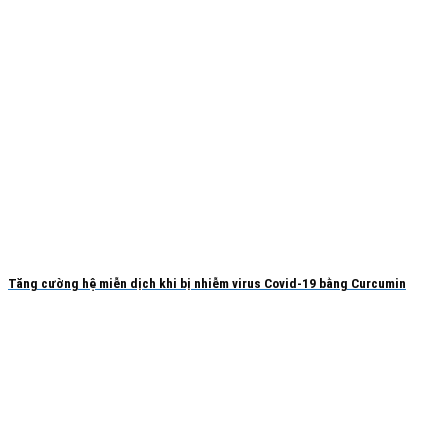
Tăng cường hệ miễn dịch khi bị nhiễm virus Covid-19 bằng Curcumin