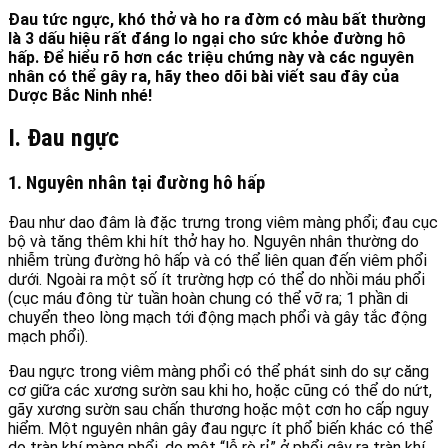
Đau tức ngực, khó thở và ho ra đờm có màu bất thường
là 3 dấu hiệu rất đáng lo ngại cho sức khỏe đường hô
hấp. Để hiểu rõ hơn các triệu chứng này và các nguyên
nhân có thể gây ra, hãy theo dõi bài viết sau đây của
Dược Bắc Ninh nhé!
I. Đau ngực
1. Nguyên nhân tại đường hô hấp
Đau như dao đâm là đặc trưng trong viêm màng phổi; đau cục
bộ và tăng thêm khi hít thở hay ho. Nguyên nhân thường do
nhiễm trùng đường hô hấp và có thể liên quan đến viêm phổi
dưới. Ngoài ra một số ít trường hợp có thể do nhồi máu phổi
(cục máu đông từ tuần hoàn chung có thể vỡ ra; 1 phần di
chuyển theo lòng mạch tới động mạch phổi và gây tắc động
mạch phổi).
Đau ngực trong viêm màng phổi có thể phát sinh do sự căng
cơ giữa các xương sườn sau khi ho, hoặc cũng có thể do nứt,
gãy xương sườn sau chấn thương hoặc một cơn ho cấp nguy
hiểm. Một nguyên nhân gây đau ngực ít phổ biến khác có thể
do tràn khí màng phổi, do một “lỗ rò rỉ” ở phổi gây ra tràn khí.