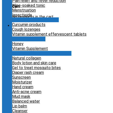
Pain relief and fever reduction
Wine-soaked tonic
Cart
Menstruation
Insecticide
No products in the cart.
Food that protects health
Curcumin products
Cough lozenges
Vitamin supplement effervescent tablets
Food supplements
Honey
Vitamin Supplement
Cosmetics imported from Poland
Natural collagen
Body lotion and skin care
Gel to treat mosquito bites
Diaper rash cream
Sunscreen
Moisturizer
Hand cream
Anti-acne cream
Mud mask
Balanced water
Lip balm
Cleanser