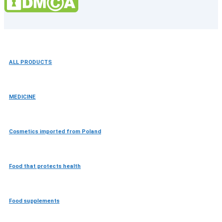
ALL PRODUCTS
MEDICINE
Cosmetics imported from Poland
Food that protects health
Food supplements