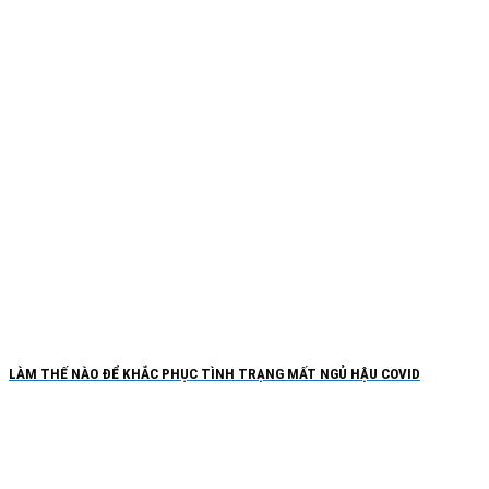
LÀM THẾ NÀO ĐỂ KHẮC PHỤC TÌNH TRẠNG MẤT NGỦ HẬU COVID