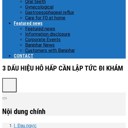
Oral teeth
Gynecological
Gastroesophageal reflux
Care for F0 at home
Featured news
Featured news
Information disclosure
Corporate Events
Baniphar News
Customers with Baniphar
CONTACT
3 DẤU HIỆU HÔ HẤP CẦN LẬP TỨC ĐI KHÁM
Nội dung chính
I. Đau ngực