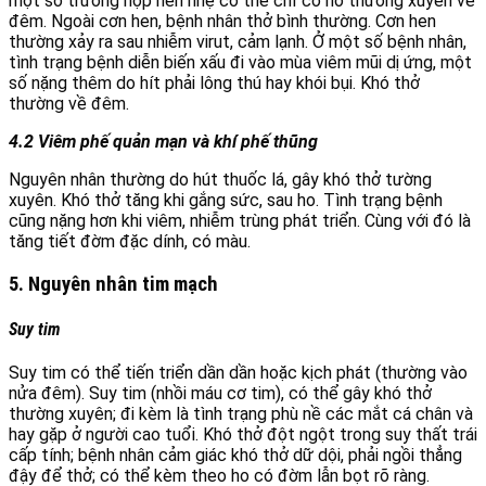
một số trường hợp hen nhẹ có thể chỉ có ho thường xuyên về
đêm. Ngoài cơn hen, bệnh nhân thở bình thường. Cơn hen
thường xảy ra sau nhiễm virut, cảm lạnh. Ở một số bệnh nhân,
tình trạng bệnh diễn biến xấu đi vào mùa viêm mũi dị ứng, một
số nặng thêm do hít phải lông thú hay khói bụi. Khó thở
thường về đêm.
4.2 Viêm phế quản mạn và khí phế thũng
Nguyên nhân thường do hút thuốc lá, gây khó thở tường
xuyên. Khó thở tăng khi gắng sức, sau ho. Tình trạng bệnh
cũng nặng hơn khi viêm, nhiễm trùng phát triển. Cùng với đó là
tăng tiết đờm đặc dính, có màu.
5. Nguyên nhân tim mạch
Suy tim
Suy tim có thể tiến triển dần dần hoặc kịch phát (thường vào
nửa đêm). Suy tim (nhồi máu cơ tim), có thể gây khó thở
thường xuyên; đi kèm là tình trạng phù nề các mắt cá chân và
hay gặp ở người cao tuổi. Khó thở đột ngột trong suy thất trái
cấp tính; bệnh nhân cảm giác khó thở dữ dội, phải ngồi thẳng
đậy để thở; có thể kèm theo ho có đờm lẫn bọt rõ ràng.